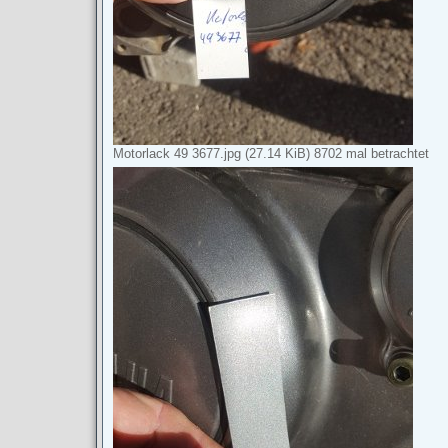
Motorlack 49 3677.jpg (27.14 KiB) 8702 mal betrachtet