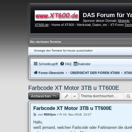
DAS Forum für Y
Sponsor dieser Domain:
Motoritz
-
XT600.de
- Home of XT600 - Werkstatt, Daten, etc - XT-Foren
Tech
Die nächsten Termine
Anzeige der Termine für heute ausschalten
Schnellzugriff
FAQ
Kalender
Foren-Übersicht
- ÜBERSICHT DER FOREN XT600
XT60
Farbcode XT Motor 3TB u TT600E
Antworten
Farbcode XT Motor 3TB u TT600E
B
von
RD03joe
»
Fr 16. Nov 2018, 13:27
e
i
Hallo,
t
weiß jemand, welchen Farbcode oder Farbnamen die dunk
r
a