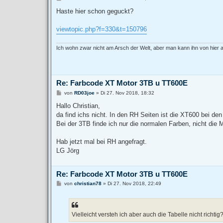
e
i
Haste hier schon geguckt?
t
r
a
viewtopic.php?f=330&t=150796
g
Ich wohn zwar nicht am Arsch der Welt, aber man kann ihn von hier
Re: Farbcode XT Motor 3TB u TT600E
B
von
RD03joe
»
Di 27. Nov 2018, 18:32
e
i
Hallo Christian,
t
da find ichs nicht. In den RH Seiten ist die XT600 bei den
r
a
Bei der 3TB finde ich nur die normalen Farben, nicht die Mo
g
Hab jetzt mal bei RH angefragt.
LG Jörg
Re: Farbcode XT Motor 3TB u TT600E
B
von
christian78
»
Di 27. Nov 2018, 22:49
e
i
t
r
a
Vielleicht versteh ich aber auch die Tabelle nicht richtig?
g