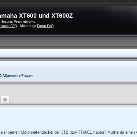
amaha XT600 und XT600Z
 Hosting:
Peaknetworks
nische FAQ
- Motorangs
Foren-FAQ
0 Allgemeine Fragen
Suche
Erweiterte Suche
elsilbernen Motorseitendeckel der 3TB bzw TT600E haben? Müßte da einen 