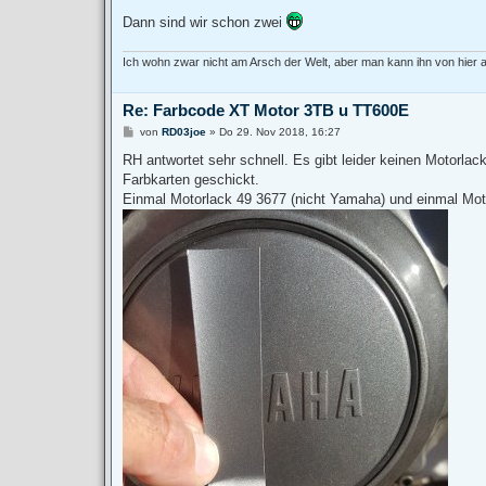
Dann sind wir schon zwei
Ich wohn zwar nicht am Arsch der Welt, aber man kann ihn von hier
Re: Farbcode XT Motor 3TB u TT600E
B
von
RD03joe
»
Do 29. Nov 2018, 16:27
e
i
RH antwortet sehr schnell. Es gibt leider keinen Motorla
t
Farbkarten geschickt.
r
a
Einmal Motorlack 49 3677 (nicht Yamaha) und einmal Moto
g