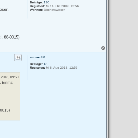
Beiträge:
130
o
Registriert:
Mi 14. Okt 2009, 15:56
b
dosen.
Wohnort:
Bischofswiesen
e
n
l. 88-0015)
N
a
c
micwed58
h
Beiträge:
48
o
Registriert:
Mi 8. Aug 2018, 12:56
b
e
 2018, 09:50
n
. Einmal
-0015)