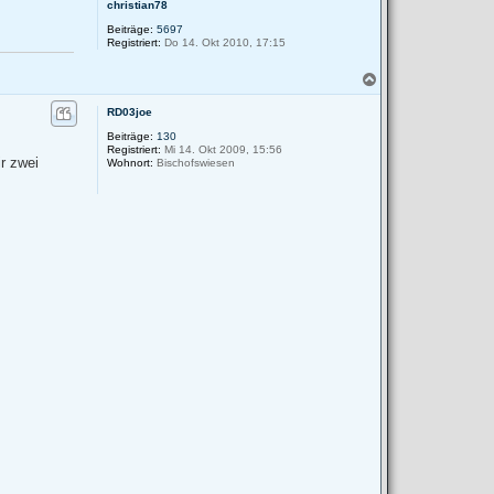
christian78
Beiträge:
5697
Registriert:
Do 14. Okt 2010, 17:15
N
a
c
RD03joe
h
Beiträge:
130
o
Registriert:
Mi 14. Okt 2009, 15:56
b
r zwei
Wohnort:
Bischofswiesen
e
n