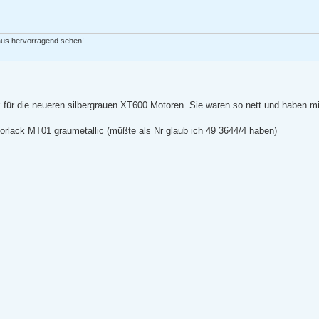
 aus hervorragend sehen!
ck für die neueren silbergrauen XT600 Motoren. Sie waren so nett und haben mi
rlack MT01 graumetallic (müßte als Nr glaub ich 49 3644/4 haben)