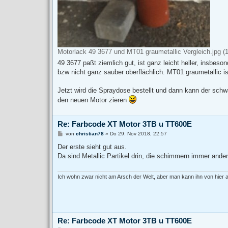
Motorlack 49 3677 und MT01 graumetallic Vergleich.jpg (1
49 3677 paßt ziemlich gut, ist ganz leicht heller, insbeson
bzw nicht ganz sauber oberflächlich. MT01 graumetallic ist
Jetzt wird die Spraydose bestellt und dann kann der sch
den neuen Motor zieren
Re: Farbcode XT Motor 3TB u TT600E
B
von
christian78
»
Do 29. Nov 2018, 22:57
e
i
Der erste sieht gut aus.
t
Da sind Metallic Partikel drin, die schimmern immer ander
r
a
g
Ich wohn zwar nicht am Arsch der Welt, aber man kann ihn von hier
Re: Farbcode XT Motor 3TB u TT600E