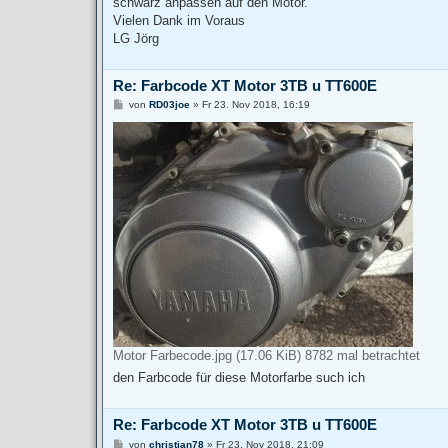
schwarz anpassen auf den Motor.
g
Vielen Dank im Voraus
LG Jörg
Re: Farbcode XT Motor 3TB u TT600E
B
von
RD03joe
»
Fr 23. Nov 2018, 16:19
e
i
t
r
a
g
Motor Farbecode.jpg (17.06 KiB) 8782 mal betrachtet
den Farbcode für diese Motorfarbe such ich
Re: Farbcode XT Motor 3TB u TT600E
B
von
christian78
»
Fr 23. Nov 2018, 21:09