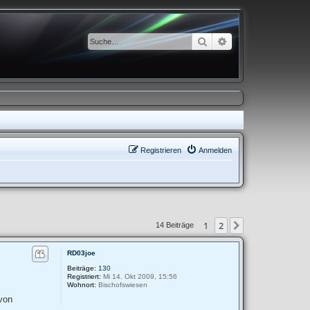
Suche
Erweiterte Suche
Registrieren
Anmelden
1
2
Nächste
14 Beiträge
RD03joe
Beiträge:
130
Registriert:
Mi 14. Okt 2009, 15:56
Wohnort:
Bischofswiesen
von