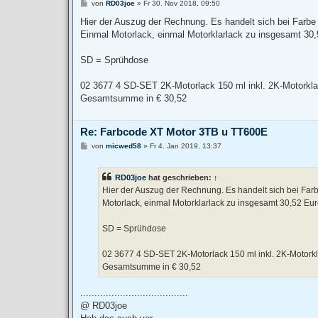
B
von
RD03joe
»
Fr 30. Nov 2018, 09:50
e
i
Hier der Auszug der Rechnung. Es handelt sich bei Farb
t
Einmal Motorlack, einmal Motorklarlack zu insgesamt 30,
r
a
g
SD = Sprühdose
02 3677 4 SD-SET 2K-Motorlack 150 ml inkl. 2K-Motorklar
Gesamtsumme in € 30,52
Re: Farbcode XT Motor 3TB u TT600E
B
von
micwed58
»
Fr 4. Jan 2019, 13:37
e
i
t
RD03joe
hat geschrieben:
↑
r
a
Hier der Auszug der Rechnung. Es handelt sich bei Far
g
Motorlack, einmal Motorklarlack zu insgesamt 30,52 Euro
SD = Sprühdose
02 3677 4 SD-SET 2K-Motorlack 150 ml inkl. 2K-Motorkl
Gesamtsumme in € 30,52
......................................
@ RD03joe